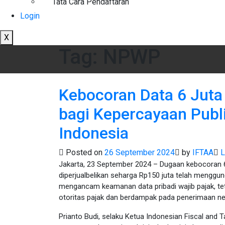
Tata Cara Pendaftaran
Login
X
Tag:
NPWP
Kebocoran Data 6 Jut
bagi Kepercayaan Publ
Indonesia
Posted on
26 September 2024
by
IFTAA
L
Jakarta, 23 September 2024 – Dugaan kebocoran 
diperjualbelikan seharga Rp150 juta telah menggun
mengancam keamanan data pribadi wajib pajak, tet
otoritas pajak dan berdampak pada penerimaan ne
Prianto Budi, selaku Ketua Indonesian Fiscal and T