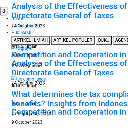
Analysis of the Effectiveness of
Directorate General of Taxes
IFTAA
Tentang Kami
24 October 2023
Publikasi
ARTIKEL ILMIAH
ARTIKEL POPULER
BUKU
AGEN
Artikel Ilmiah
Competition and Cooperation i
Artikel Ilmiah
Analysis of the Effectiveness of
9 October 2023
Directorate General of Taxes
24 October 2023
Artikel Ilmiah
What determines the tax complia
benefits? Insights from Indones
Artikel Ilmiah
Competition and Cooperation i
27 September 2023
9 October 2023