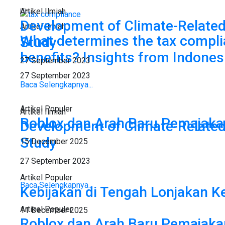
Artikel Ilmiah
Development of Climate-Related 
Artikel Ilmiah
What determines the tax complia
Study
benefits? Insights from Indones
27 September 2023
27 September 2023
Baca Selengkapnya...
Artikel Populer
Artikel Ilmiah
Roblox dan Arah Baru Pemajaka
Development of Climate-Related 
Study
15 December 2025
27 September 2023
Artikel Populer
Baca Selengkapnya...
Kebijakan di Tengah Lonjakan K
Artikel Populer
11 December 2025
Roblox dan Arah Baru Pemajaka