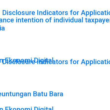
Disclosure Indicators for Applicati
nce intention of individual taxpaye
ia
n Ekonomi Digital
Disclosure Indicators for Applicati
euntungan Batu Bara
n Ekonomi Digital