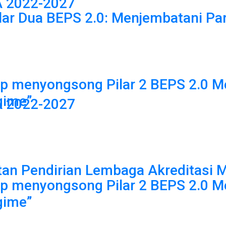
A 2022-2027
lar Dua BEPS 2.0: Menjembatani Pa
ap menyongsong Pilar 2 BEPS 2.0 M
gime”
A 2022-2027
 Pendirian Lembaga Akreditasi Mand
ap menyongsong Pilar 2 BEPS 2.0 M
gime”