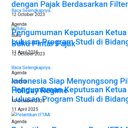
dengan Pajak Berdasarkan Filter
Baca Selengkapnya...
12 October 2023
Agenda
Pengumuman Keputusan Ketua 
Buku
Lulusan Program Studi di Bidan
Buku Pintar Pajak
11 April 2025
12 October 2023
Baca Selengkapnya...
Agenda
Indonesia Siap Menyongsong Pi
Agenda
Pengumuman Keputusan Ketua 
Holiday Regime
Lulusan Program Studi di Bidan
19 October 2023
11 April 2025
Agenda