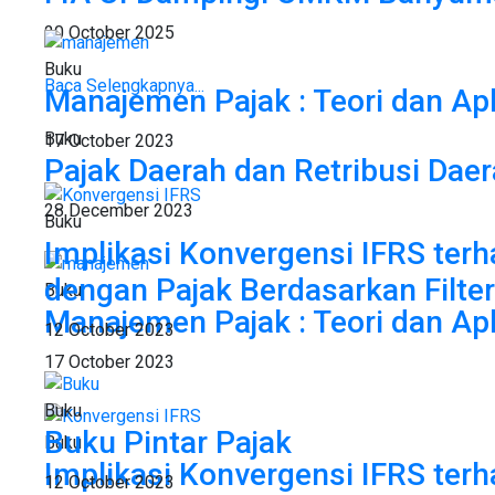
20 October 2025
Buku
Baca Selengkapnya...
Manajemen Pajak : Teori dan Apl
Buku
17 October 2023
Pajak Daerah dan Retribusi Da
28 December 2023
Buku
Implikasi Konvergensi IFRS te
dengan Pajak Berdasarkan Filter
Buku
Manajemen Pajak : Teori dan Apl
12 October 2023
17 October 2023
Buku
Buku Pintar Pajak
Buku
Implikasi Konvergensi IFRS te
12 October 2023