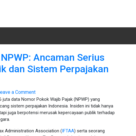
a NPWP: Ancaman Serius
ik dan Sistem Perpajakan
on
eave a Comment
Kebocoran
6 juta data Nomor Pokok Wajib Pajak (NPWP) yang
cang sistem perpajakan Indonesia. Insiden ini tidak hanya
Data
api juga berpotensi merusak kepercayaan publik terhadap
6
gara.
Juta
NPWP:
ax Administration Association (
IFTAA
) serta seorang
Ancaman