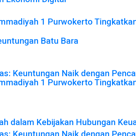
madiyah 1 Purwokerto Tingkatkan 
euntungan Batu Bara
s: Keuntungan Naik dengan Pencat
madiyah 1 Purwokerto Tingkatkan 
erah dalam Kebijakan Hubungan Keu
s: Keuntungan Naik dengan Pencat