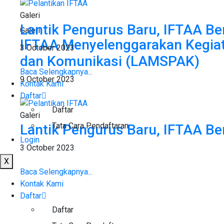
Galeri
Lantik Pengurus Baru, IFTAA 
Galeri
IFTAA Menyelenggarakan Kegiatan
3 October 2023
dan Komunikasi (LAMSPAK)
Baca Selengkapnya...
9 October 2023
Kontak Kami
Daftar
Daftar
Galeri
Tata Cara Pendaftaran
Lantik Pengurus Baru, IFTAA 
Login
3 October 2023
X
Baca Selengkapnya...
Kontak Kami
Daftar
Daftar