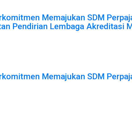
Berkomitmen Memajukan SDM Perpaj
 Pendirian Lembaga Akreditasi Mand
Berkomitmen Memajukan SDM Perpaj