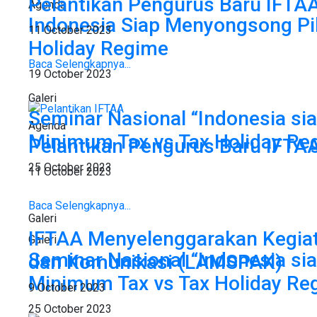
Pelantikan Pengurus Baru IFTA
Agenda
Indonesia Siap Menyongsong Pi
11 October 2023
Holiday Regime
Baca Selengkapnya...
19 October 2023
Galeri
Seminar Nasional “Indonesia si
Agenda
Minimum Tax vs Tax Holiday Re
Pelantikan Pengurus Baru IFTA
25 October 2023
11 October 2023
Baca Selengkapnya...
Galeri
IFTAA Menyelenggarakan Kegiatan
Galeri
Seminar Nasional “Indonesia si
dan Komunikasi (LAMSPAK)
Minimum Tax vs Tax Holiday Re
9 October 2023
25 October 2023