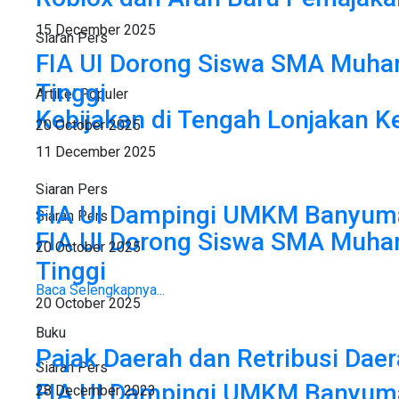
15 December 2025
Siaran Pers
FIA UI Dorong Siswa SMA Muham
Tinggi
Artikel Populer
Kebijakan di Tengah Lonjakan K
20 October 2025
11 December 2025
Siaran Pers
FIA UI Dampingi UMKM Banyuma
Siaran Pers
FIA UI Dorong Siswa SMA Muham
20 October 2025
Tinggi
Baca Selengkapnya...
20 October 2025
Buku
Pajak Daerah dan Retribusi Da
Siaran Pers
FIA UI Dampingi UMKM Banyuma
28 December 2023