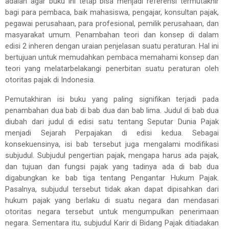
adalah agar buku ini tetap bisa menjadi referensi termutakhir
bagi para pembaca, baik mahasiswa, pengajar, konsultan pajak,
pegawai perusahaan, para profesional, pemilik perusahaan, dan
masyarakat umum. Penambahan teori dan konsep di dalam
edisi 2 inheren dengan uraian penjelasan suatu peraturan. Hal ini
bertujuan untuk memudahkan pembaca memahami konsep dan
teori yang melatarbelakangi penerbitan suatu peraturan oleh
otoritas pajak di Indonesia.
Pemutakhiran isi buku yang paling signifikan terjadi pada
penambahan dua bab di bab dua dan bab lima. Judul di bab dua
diubah dari judul di edisi satu tentang Seputar Dunia Pajak
menjadi Sejarah Perpajakan di edisi kedua. Sebagai
konsekuensinya, isi bab tersebut juga mengalami modifikasi
subjudul. Subjudul pengertian pajak, mengapa harus ada pajak,
dan tujuan dan fungsi pajak yang tadinya ada di bab dua
digabungkan ke bab tiga tentang Pengantar Hukum Pajak.
Pasalnya, subjudul tersebut tidak akan dapat dipisahkan dari
hukum pajak yang berlaku di suatu negara dan mendasari
otoritas negara tersebut untuk mengumpulkan penerimaan
negara. Sementara itu, subjudul Karir di Bidang Pajak ditiadakan