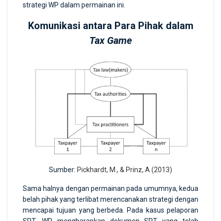
strategi WP dalam permainan ini.
Komunikasi antara Para Pihak dalam
Tax Game
Sumber:
Pickhardt, M., & Prinz, A (2013)
Sama halnya dengan permainan pada umumnya, kedua
belah pihak yang terlibat merencanakan strategi dengan
mencapai tujuan yang berbeda. Pada kasus pelaporan