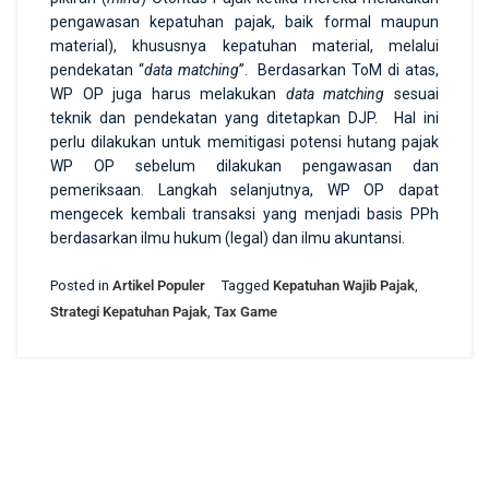
pengawasan kepatuhan pajak, baik formal maupun
material), khususnya kepatuhan material, melalui
pendekatan “
data matching
”. Berdasarkan ToM di atas,
WP OP juga harus melakukan
data matching
sesuai
teknik dan pendekatan yang ditetapkan DJP. Hal ini
perlu dilakukan untuk memitigasi potensi hutang pajak
WP OP sebelum dilakukan pengawasan dan
pemeriksaan. Langkah selanjutnya, WP OP dapat
mengecek kembali transaksi yang menjadi basis PPh
berdasarkan ilmu hukum (legal) dan ilmu akuntansi.
Posted in
Artikel Populer
Tagged
Kepatuhan Wajib Pajak
,
Strategi Kepatuhan Pajak
,
Tax Game