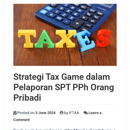
Strategi Tax Game dalam
Pelaporan SPT PPh Orang
Pribadi
Posted on
5 June 2024
by
IFTAA
Leave a
Comment