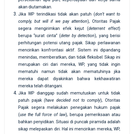
akan diutamakan.
Jika WP terindikasi tidak akan patuh (
don’t want to
comply, but will if we pay attention
), Otoritas Pajak
segera mengirimkan efek kejut (
deterrent effect
)
berupa “surat cinta” (
deter by detection
), yang berisi
perhitungan potensi utang pajak. Sikap perlawanan
mencirikan konfrontasi aktif. Sistem ini dipandang
menindas, memberatkan, dan tidak fleksibel. Sikap ini
merupakan ciri dari mereka, WP, yang tidak ingin
mematuhi namun tidak akan mematuhinya jika
mereka dapat diyakinkan bahwa kekhawatiran
mereka telah ditangani.
Jika WP dianggap sudah memutuskan untuk tidak
patuh pajak
(have decided not to comply
), Otoritas
Pajak segera melakukan penegakan hukum pajak
(
use the full force of law
), berupa pemeriksaan atau
bahkan penyidikan. Situasi di puncak piramida adalah
sikap melepaskan diri. Hal ini mencirikan mereka, WP,