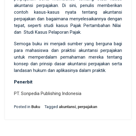
akuntansi perpajakan. Di sini, penulis memberikan
contoh kasus-kasus nyata tentang akuntansi
perpajakan dan bagaimana menyelesaikannya dengan
tepat, seperti studi kasus Pajak Pertambahan Nilai
dan Studi Kasus Pelaporan Pajak.
Semoga buku ini menjadi sumber yang berguna bagi
para mahasiswa dan praktisi akuntansi perpajakan
untuk memperdalam pemahaman mereka tentang
konsep dan prinsip dasar akuntansi perpajakan serta
landasan hukum dan aplikasinya dalam praktik.
Penerbit
PT. Sonpedia Publishing Indonesia
Posted in
Buku
Tagged
akuntansi
,
perpajakan