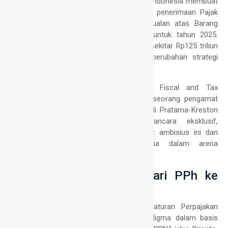
Jakarta, 23 September 2024 – Pemerintah Indonesia membuat
langkah berani dengan menetapkan target penerimaan Pajak
Pertambahan Nilai (PPN) dan Pajak Penjualan atas Barang
Mewah (PPnBM) sebesar Rp945,1 triliun untuk tahun 2025.
Angka ini menunjukkan lonjakan signifikan sekitar Rp125 triliun
dari outlook tahun ini, mengindikasikan perubahan strategi
dalam kebijakan perpajakan nasional.
Prianto Budi, selaku Ketua Indonesian Fiscal and Tax
Administration Association (
IFTAA
) serta seorang pengamat
ekonomi, praktisi, akademisi, dan peneliti di Pratama-Kreston
Tax Research Institute, dalam wawancara eksklusif,
mengungkap detail strategi di balik target ambisius ini dan
menganalisis langkah terbaru Indonesia dalam arena
perpajakan internasional.
Pergeseran Paradigma: Dari PPh ke
PPN
“Sejak disahkannya UU Harmonisasi Peraturan Perpajakan
(HPP), kita menyaksikan pergeseran paradigma dalam basis