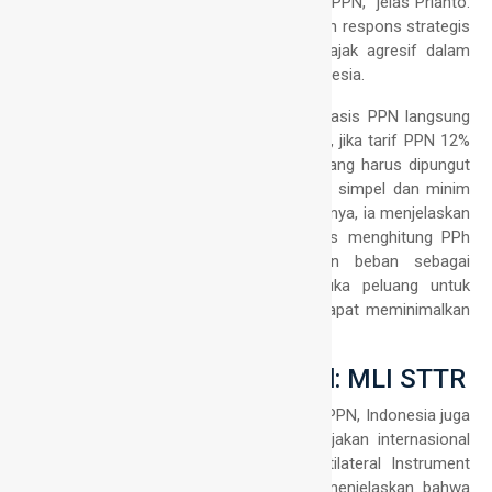
pemajakan dari Pajak Penghasilan (PPh) ke PPN,” jelas Prianto.
Ia menekankan bahwa langkah ini merupakan respons strategis
terhadap maraknya praktik perencanaan pajak agresif dalam
sistem PPh secara global, termasuk di Indonesia.
Prianto merinci keunggulan sistem PPN: “Basis PPN langsung
ke penjualan dengan tarif tertentu. Misalnya, jika tarif PPN 12%
dan total penjualan Rp1 miliar, maka PPN yang harus dipungut
sebesar Rp120 juta. Perhitungannya sangat simpel dan minim
celah untuk aggressive tax planning.” Sebaliknya, ia menjelaskan
kelemahan sistem PPh: “Wajib Pajak harus menghitung PPh
melalui pengurangan penghasilan dengan beban sebagai
pengurang penghasilan bruto. Ini membuka peluang untuk
mempraktikkan perlakuan akuntansi yang dapat meminimalkan
PPh kurang bayar.”
Adopsi Aturan Pajak Global: MLI STTR
Selain fokus pada peningkatan penerimaan PPN, Indonesia juga
mengambil langkah signifikan dalam perpajakan internasional
dengan menandatangani kesepakatan Multilateral Instrument
Subject-to-Tax Rule (MLI STTR). Prianto menjelaskan bahwa