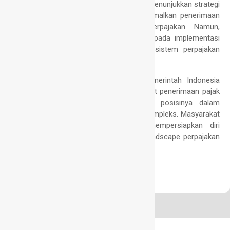
target PPN dan adopsi aturan pajak global menunjukkan strategi
komprehensif pemerintah dalam mengoptimalkan penerimaan
pajak dan menjaga keadilan sistem perpajakan. Namun,
keberhasilan strategi ini akan bergantung pada implementasi
yang cermat dan kemampuan adaptasi sistem perpajakan
nasional terhadap standar global yang baru.
Dengan langkah-langkah strategis ini, pemerintah Indonesia
tidak hanya berharap dapat mencapai target penerimaan pajak
yang ambisius, tetapi juga memperkuat posisinya dalam
lanskap perpajakan global yang semakin kompleks. Masyarakat
dan pelaku bisnis diharapkan untuk mempersiapkan diri
menghadapi perubahan signifikan dalam landscape perpajakan
nasional dan internasional ini.