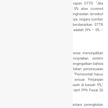
Prianto memberikan contoh konkret penerapan STTR: “Jika
negara sumber memotong PPh sebesar 5% atas covered
income senilai USD 1 juta, dan penerima penghasilan tersebut
membayar PPh badan 1% di negara domisilinya, negara sumber
masih berhak memotong PPh tambahan berdasarkan STTR
sebesar 3% dari USD 1 juta. Perhitungannya adalah (9% – 5% –
1%) x USD 1 juta = 3% x USD 1 juta.”
Tantangan bagi Indonesia
Dengan penandatanganan
MLI STTR
, Indonesia menunjukkan
komitmennya dalam upaya global menciptakan sistem
perpajakan yang lebih adil. Namun, Prianto mengingatkan bahwa
implementasi aturan baru ini akan memerlukan penyesuaian
signifikan dalam sistem perpajakan nasional. “Pemerintah harus
mengkaji ulang tarif pemotongan PPh sesuai Perjanjian
Penghindaran Pajak Berganda (P3B) yang masih di bawah 9%,”
ujarnya. “Fokus utama akan diberikan pada tarif PPh Pasal 26
sesuai P3B.”
Prianto menyimpulkan bahwa kombinasi antara peningkatan