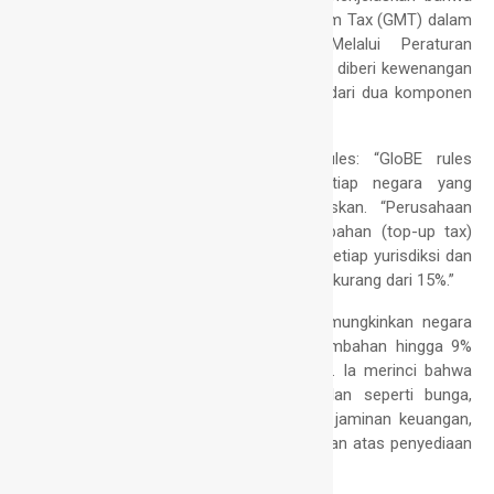
STTR merupakan bagian dari Global Minimum Tax (GMT) dalam
Pilar Dua perpajakan internasional. “Melalui Peraturan
Pemerintah No. 55/2022, Menteri Keuangan diberi kewenangan
untuk mengatur GMT,” ujarnya. GMT terdiri dari dua komponen
utama:
1. Global Anti-Base Erosion (GloBE) rules: “GloBE rules
menetapkan tarif minimum 15% di setiap negara yang
mengadopsi Pilar Dua,” Prianto menjelaskan. “Perusahaan
multinasional harus membayar pajak tambahan (top-up tax)
sebesar selisih antara tarif pajak efektif di setiap yurisdiksi dan
tarif minimum 15%, jika tarif efektif tersebut kurang dari 15%.”
2. Subject-to-Tax Rule (STTR): “STTR memungkinkan negara
sumber penghasilan mengenakan pajak tambahan hingga 9%
atas penghasilan tertentu,” tambah Prianto. Ia merinci bahwa
STTR mencakup berbagai jenis penghasilan seperti bunga,
royalti, premi asuransi/reasuransi, imbalan jaminan keuangan,
biaya pembiayaan, imbalan sewa, dan imbalan atas penyediaan
layanan.