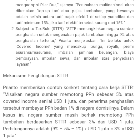
mengadopsi Pilar Dua,” ujarnya. “Perusahaan multinasional akan
dikenakan ‘top-up tax’ atau pajak tambahan, yang besarnya
adalah selisih antara tarif pajak efektif di setiap yurisdiksi dan
tarif minimum 15%, jika tarif efektif tersebut kurang dari 15%.”
Subject-to-Tax Rule (STTR): “STTR memungkinkan negara sumber
penghasilan untuk mengenakan pajak tambahan hingga 9% atas
penghasilan tertentu,” Prianto menjelaskan. “Ini berlaku untuk
‘Covered Income’ yang mencakup bunga, royalti, premi
asuransi/reasuransi, imbalan jaminan keuangan, biaya
pembiayaan, imbalan sewa, dan imbalan atas penyediaan
layanan.”
Mekanisme Penghitungan STTR
Prianto memberikan contoh konkret tentang cara kerja STTR:
“Misalkan negara sumber memotong PPh sebesar 5% atas
covered income senilai USD 1 juta, dan penerima penghasilan
tersebut membayar PPh badan 1% di negara domisilinya. Dalam
kasus ini, negara sumber masih berhak memotong PPh
tambahan berdasarkan STTR sebesar 3% dari USD 1 juta.
Perhitungannya adalah (9% – 5% – 1%) x USD 1 juta = 3% x USD
1 juta.”