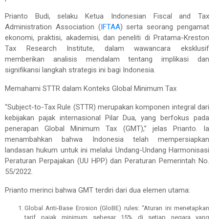
Prianto Budi, selaku Ketua Indonesian Fiscal and Tax
Administration Association (
IFTAA
) serta seorang pengamat
ekonomi, praktisi, akademisi, dan peneliti di Pratama-Kreston
Tax Research Institute, dalam wawancara eksklusif
memberikan analisis mendalam tentang implikasi dan
signifikansi langkah strategis ini bagi Indonesia.
Memahami STTR dalam Konteks Global Minimum Tax
“Subject-to-Tax Rule (STTR) merupakan komponen integral dari
kebijakan pajak internasional Pilar Dua, yang berfokus pada
penerapan Global Minimum Tax (GMT),” jelas Prianto. Ia
menambahkan bahwa Indonesia telah mempersiapkan
landasan hukum untuk ini melalui Undang-Undang Harmonisasi
Peraturan Perpajakan (UU HPP) dan Peraturan Pemerintah No.
55/2022.
Prianto merinci bahwa GMT terdiri dari dua elemen utama:
Global Anti-Base Erosion (GloBE) rules: “Aturan ini menetapkan
tarif pajak minimum sebesar 15% di setiap negara yang